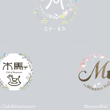
Cafe&Restaurant
MinamoNail