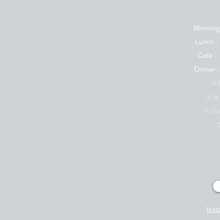
Morning
Lunch：
Cafe：1
Dinner：
※
お休
​※
Ins